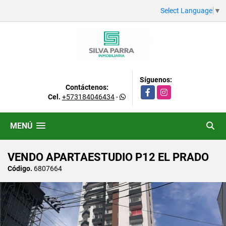
Select Language
▼
Síguenos:
Contáctenos:
Facebook
Instagram
Cel.
+573184046434
-
MENÚ
VENDO APARTAESTUDIO P12 EL PRADO
Código.
6807664