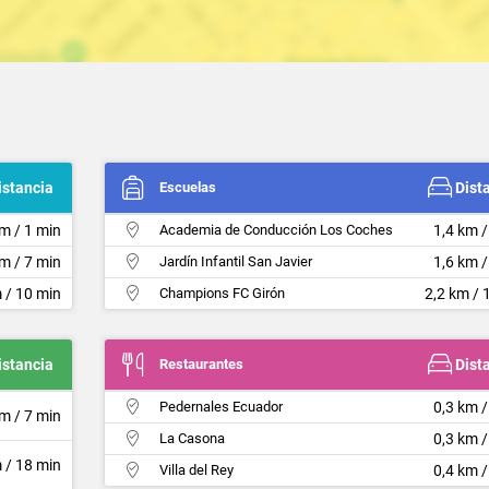
istancia
Escuelas
Dist
km / 1 min
Academia de Conducción Los Coches
1,4 km /
km / 7 min
Jardín Infantil San Javier
1,6 km /
 / 10 min
Champions FC Girón
2,2 km / 
istancia
Restaurantes
Dist
Pedernales Ecuador
0,3 km /
km / 7 min
La Casona
0,3 km /
 / 18 min
Villa del Rey
0,4 km /