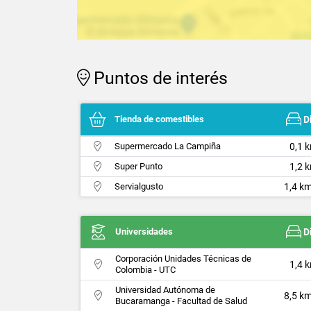
Puntos de interés
Tienda de comestibles
D
Supermercado La Campiña
0,1 
Super Punto
1,2 
Servialgusto
1,4 km
Universidades
D
Corporación Unidades Técnicas de
1,4 
Colombia - UTC
Universidad Autónoma de
8,5 km
Bucaramanga - Facultad de Salud