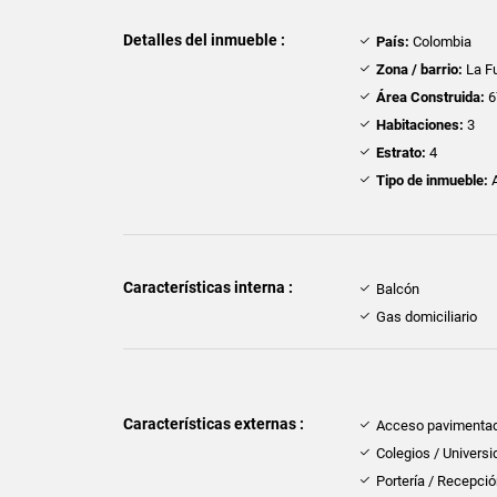
Detalles del inmueble :
País:
Colombia
Zona / barrio:
La F
Área Construida:
6
Habitaciones:
3
Estrato:
4
Tipo de inmueble:
A
Características interna :
Balcón
Gas domiciliario
Características externas :
Acceso pavimenta
Colegios / Univers
Portería / Recepci