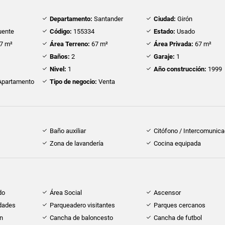
Departamento:
Santander
Ciudad:
Girón
uente
Código:
155334
Estado:
Usado
7 m²
Área Terreno:
67 m²
Área Privada:
67 m²
Baños:
2
Garaje:
1
Nivel:
1
Año construcción:
1999
partamento
Tipo de negocio:
Venta
Baño auxiliar
Citófono / Intercomunica
Zona de lavandería
Cocina equipada
do
Área Social
Ascensor
idades
Parqueadero visitantes
Parques cercanos
ón
Cancha de baloncesto
Cancha de futbol