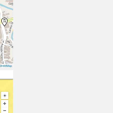
treetMap