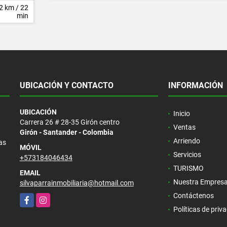
2 km / 22
min
UBICACIÓN Y CONTACTO
INFORMACIÓN
UBICACIÓN
Inicio
Carrera 26 # 28-35 Girón centro
Ventas
Girón - Santander - Colombia
Arriendo
as
MÓVIL
Servicios
+573184046434
TURISMO
EMAIL
Nuestra Empres
silvaparrainmobiliaria@hotmail.com
Contáctenos
Facebook
Instagram
Políticas de priv