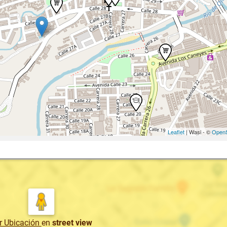
Leaflet
| Wasi - ©
OpenS
r Ubicación
en
street view