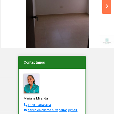
Contáctanos
Mariana Miranda
+573184046434
servicioalcliente.silvaparra@gmail.com