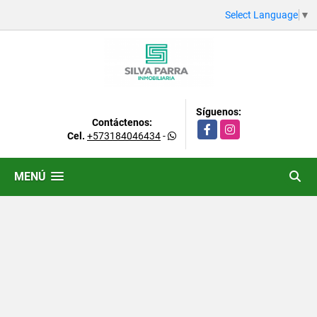
Select Language
▼
Síguenos:
Contáctenos:
Facebook
Instagram
Cel.
+573184046434
-
MENÚ