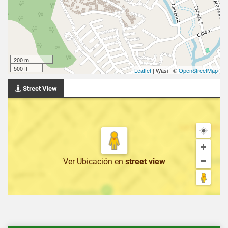
200 m
500 ft
Leaflet
| Wasi - ©
OpenStreetMap
Street View
Ver Ubicación
en
street view