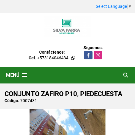
Select Language
▼
Síguenos:
Contáctenos:
Facebook
Instagram
Cel.
+573184046434
-
MENÚ
CONJUNTO ZAFIRO P10, PIEDECUESTA
Código.
7007431