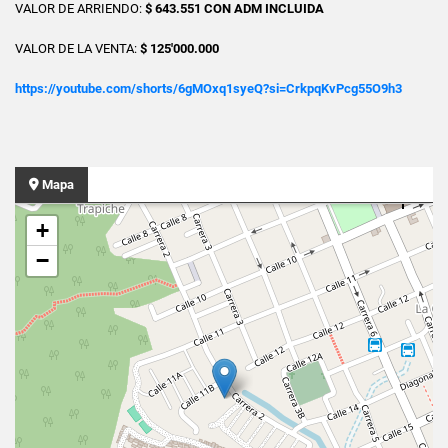
VALOR DE ARRIENDO:
$ 643.551 CON ADM INCLUIDA
VALOR DE LA VENTA:
$ 125'000.000
https://youtube.com/shorts/6gMOxq1syeQ?si=CrkpqKvPcg55O9h3
Mapa
+
−