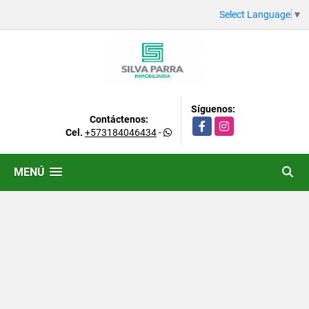
Select Language
▼
Síguenos:
Contáctenos:
Facebook
Instagram
Cel.
+573184046434
-
MENÚ