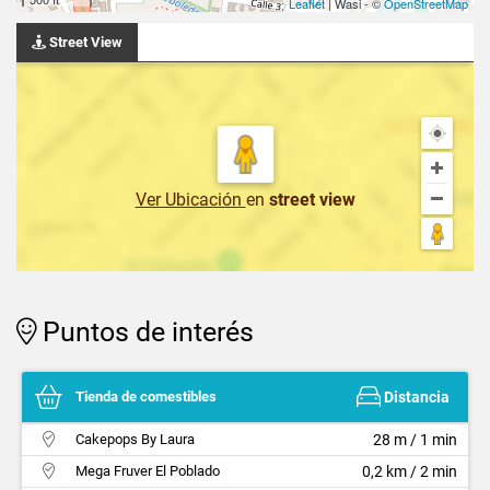
Leaflet
| Wasi - ©
OpenStreetMap
Street View
Ver Ubicación
en
street view
Puntos de interés
Tienda de comestibles
Distancia
Cakepops By Laura
28 m / 1 min
Mega Fruver El Poblado
0,2 km / 2 min