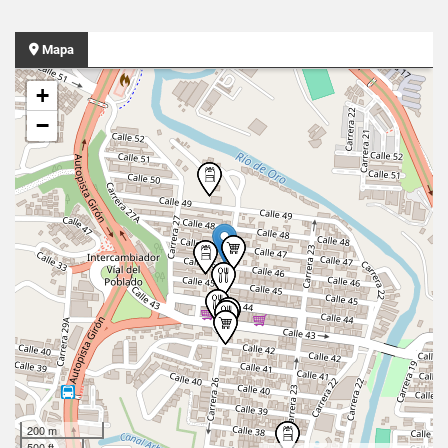
Mapa
+
−
200 m
500 ft