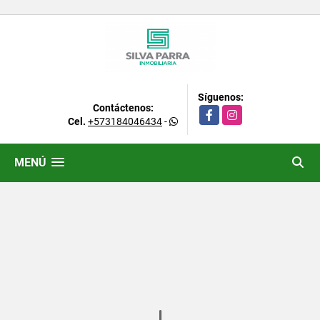
Síguenos:
Contáctenos:
Facebook
Instagram
Cel.
+573184046434
-
MENÚ