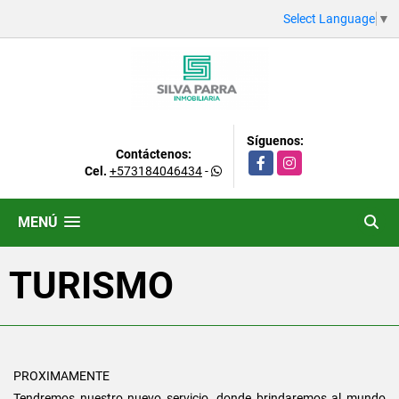
Select Language
▼
Síguenos:
Contáctenos:
Facebook
Instagram
Cel.
+573184046434
-
MENÚ
TURISMO
PROXIMAMENTE
Tendremos nuestro nuevo servicio, donde brindaremos al mundo